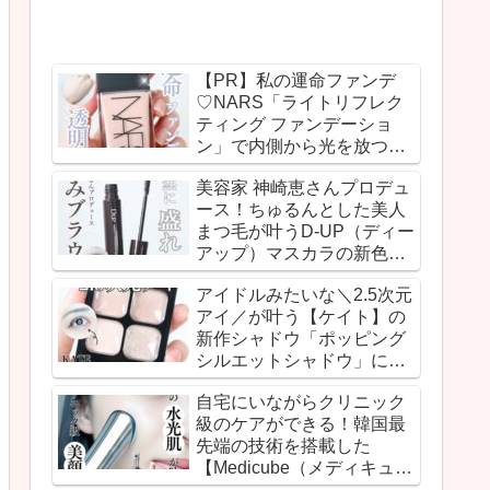
【PR】私の運命ファンデ
♡NARS「ライトリフレク
ティング ファンデーショ
ン」で内側から光を放つよ
うな透明感のあるうるみ肌
美容家 神崎恵さんプロデュ
を実現！
ース！ちゅるんとした美人
まつ毛が叶うD-UP（ディー
アップ）マスカラの新色ピ
ュアブラウンが登場！
アイドルみたいな＼2.5次元
アイ／が叶う【ケイト】の
新作シャドウ「ポッピング
シルエットシャドウ」に感
動！
自宅にいながらクリニック
級のケアができる！韓国最
先端の技術を搭載した
【Medicube（メディキュー
ブ）】のスキンブースター