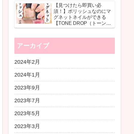
【見つけたら即買い必
ショットで自分史上最高の
須！】ポリッシュなのにマ
ツヤ肌に♡
グネットネイルができる
【TONE DROP（トーンド
ロップ）】の革命的ネイル
に感動！
アーカイブ
2024年2月
2024年1月
2023年9月
2023年7月
2023年5月
2023年3月