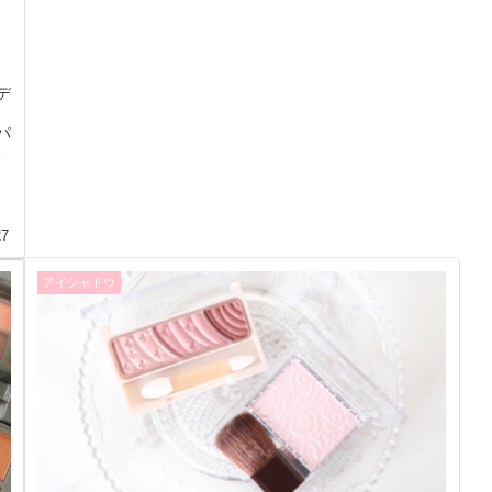
デ
パ
く
27
アイシャドウ