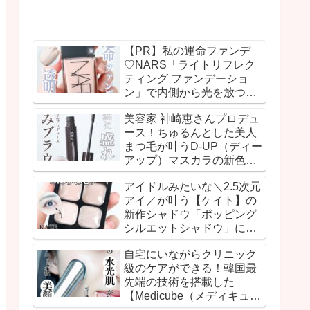
【PR】私の運命ファンデ
♡NARS「ライトリフレク
ティング ファンデーショ
ン」で内側から光を放つよ
うな透明感のあるうるみ肌
美容家 神崎恵さんプロデュ
を実現！
ース！ちゅるんとした美人
まつ毛が叶うD-UP（ディー
アップ）マスカラの新色ピ
ュアブラウンが登場！
アイドルみたいな＼2.5次元
アイ／が叶う【ケイト】の
新作シャドウ「ポッピング
シルエットシャドウ」に感
動！
自宅にいながらクリニック
級のケアができる！韓国最
先端の技術を搭載した
【Medicube（メディキュー
ブ）】のスキンブースター