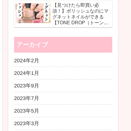
【見つけたら即買い必
ショットで自分史上最高の
須！】ポリッシュなのにマ
ツヤ肌に♡
グネットネイルができる
【TONE DROP（トーンド
ロップ）】の革命的ネイル
に感動！
アーカイブ
2024年2月
2024年1月
2023年9月
2023年7月
2023年5月
2023年3月