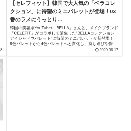
【セレフィット】韓国で大人気の「ベラコレ
クション」に待望のミニパレットが登場！03
番のラメにうっとり…
？
韓国の美容系YouTuber「BELLA」さんと、メイクブランド
い
「CELEFIT」がコラボして誕生した“BELLAコレクション
は
アイシャドウパレット”に待望のミニパレットが新登場！
ご
9色パレットから4色パレットへと変化し、持ち運びや普段
のメ...
18
2020.06.17