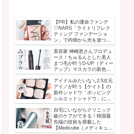
【PR】私の運命ファンデ
♡NARS「ライトリフレク
ティング ファンデーショ
ン」で内側から光を放つよ
うな透明感のあるうるみ肌
美容家 神崎恵さんプロデュ
を実現！
ース！ちゅるんとした美人
まつ毛が叶うD-UP（ディー
アップ）マスカラの新色ピ
ュアブラウンが登場！
アイドルみたいな＼2.5次元
アイ／が叶う【ケイト】の
新作シャドウ「ポッピング
シルエットシャドウ」に感
動！
自宅にいながらクリニック
級のケアができる！韓国最
先端の技術を搭載した
【Medicube（メディキュー
ブ）】のスキンブースター