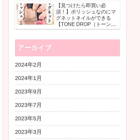
【見つけたら即買い必
ショットで自分史上最高の
須！】ポリッシュなのにマ
ツヤ肌に♡
グネットネイルができる
【TONE DROP（トーンド
ロップ）】の革命的ネイル
に感動！
アーカイブ
2024年2月
2024年1月
2023年9月
2023年7月
2023年5月
2023年3月