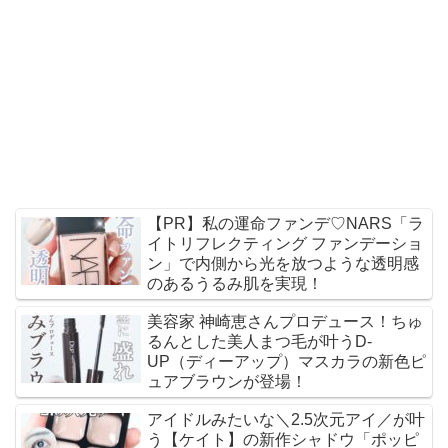
【PR】私の運命ファンデ♡NARS「ラ
イトリフレクティング ファンデーショ
ン」で内側から光を放つような透明感
のあるうるみ肌を実現！
美容家 神崎恵さんプロデュース！ちゅ
るんとした美人まつ毛が叶うD-
UP（ディーアップ）マスカラの新色ピ
ュアブラウンが登場！
アイドルみたいな＼2.5次元アイ／が叶
う【ケイト】の新作シャドウ「ポッピ