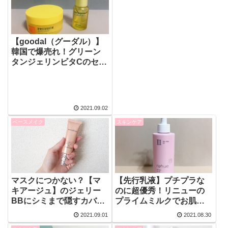
【goodal（グーダル）】
韓国で爆売れ！グリーン
タンジェリンビタCのセラ
ムとトナーパッドを使っ
てみました！
2021.09.02
ベースメイク
スキンケア
マスクにつかない？【マ
【先行乳液】プチプラな
キアージュ】のジェリー
のに超優秀！リニューの
BBにシミまで隠すカバー
プライムミルクでお肌の
タイプが新登場！【話
うるおいを保ちましょ
2021.09.01
2021.08.30
題】
う！【renue】