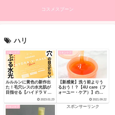
コスメスプーン
ハリ
スキンケア
スキンケア
ルルルンに黄色の新作出
【新感覚】洗う前よりう
た！毛穴レスの水光肌が
るおう！？【4U care（フ
目指せる【ハイドラ V マ
ォーユー・ケア）】のク
スク】で理想のごきげん
レンジング洗顔ジェリー
2023.01.23
2021.09.22
肌を手に入れよう！
をレビュー
スポンサーリンク
スキンケア