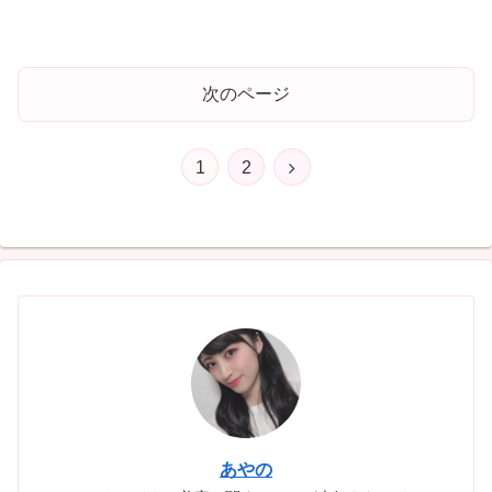
次のページ
次
1
2
へ
あやの