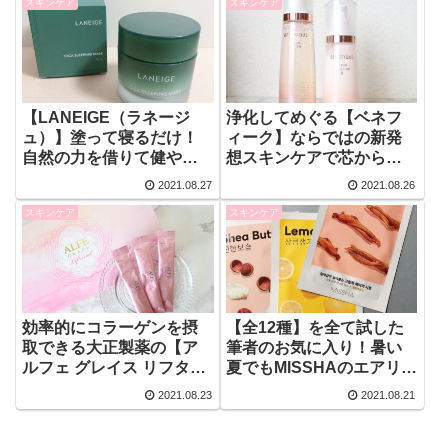
スキンケア
スキンケア
【LANEIGE（ラネージ
浄化してめぐる【ベネフ
ュ）】塗って寝るだけ！
ィーク】ならではの新発
自然の力を借りて健やか
想スキンケアで芯からク
なお肌を保ちましょう！
リアな美しい肌へ！【素
2021.08.27
2021.08.26
【シカスリーピングマス
肌美】
スキンケア
スキンケア
ク】
効率的にコラーゲンを摂
【全12種】を全て試した
取できる大正製薬の【ア
筆者のお気に入り！暑い
ルフェ グレイス リフター
夏でもMISSHAのエアリー
ナル】味は？決め手は？
シートマスクでダメージ
2021.08.23
2021.08.21
他と何が違うの？お得な
レスなお肌に！【保湿ケ
買い方は？【徹底レビュ
ア】
ー】