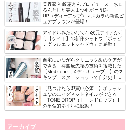
美容家 神崎恵さんプロデュース！ちゅ
るんとした美人まつ毛が叶うD-
UP（ディーアップ）マスカラの新色ピ
ュアブラウンが登場！
アイドルみたいな＼2.5次元アイ／が叶
う【ケイト】の新作シャドウ「ポッピ
ングシルエットシャドウ」に感動！
自宅にいながらクリニック級のケアが
できる！韓国最先端の技術を搭載した
【Medicube（メディキューブ）】のス
キンブースターショットで自分史上最
高のツヤ肌に♡
【見つけたら即買い必須！】ポリッシ
ュなのにマグネットネイルができる
【TONE DROP（トーンドロップ）】
の革命的ネイルに感動！
アーカイブ