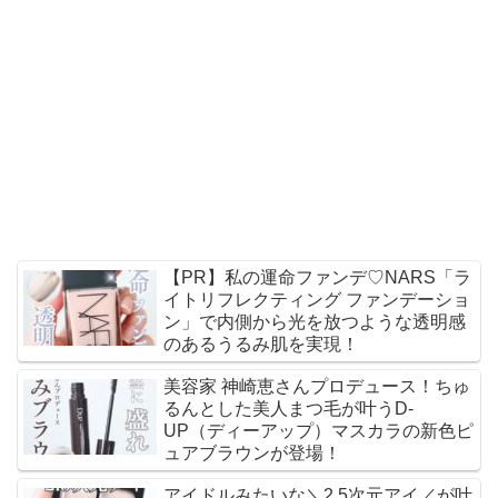
【PR】私の運命ファンデ♡NARS「ラ
イトリフレクティング ファンデーショ
ン」で内側から光を放つような透明感
のあるうるみ肌を実現！
美容家 神崎恵さんプロデュース！ちゅ
るんとした美人まつ毛が叶うD-
UP（ディーアップ）マスカラの新色ピ
ュアブラウンが登場！
アイドルみたいな＼2.5次元アイ／が叶