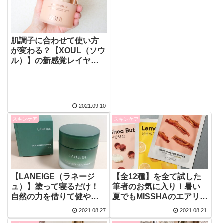
肌調子に合わせて使い方
が変わる？【XOUL（ソウ
ル）】の新感覚レイヤー
ドクリームで理想のハリ
ツヤ肌へ！
2021.09.10
スキンケア
スキンケア
【LANEIGE（ラネージ
【全12種】を全て試した
ュ）】塗って寝るだけ！
筆者のお気に入り！暑い
自然の力を借りて健やか
夏でもMISSHAのエアリー
なお肌を保ちましょう！
シートマスクでダメージ
2021.08.27
2021.08.21
【シカスリーピングマス
レスなお肌に！【保湿ケ