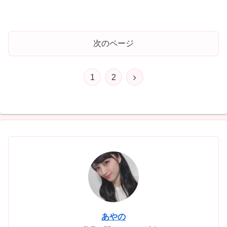
次のページ
次
1
2
へ
あやの