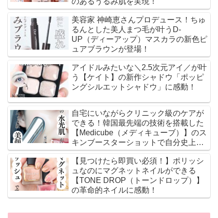
のあるうるみ肌を実現！
美容家 神崎恵さんプロデュース！ちゅ
るんとした美人まつ毛が叶うD-
UP（ディーアップ）マスカラの新色ピ
ュアブラウンが登場！
アイドルみたいな＼2.5次元アイ／が叶
う【ケイト】の新作シャドウ「ポッピ
ングシルエットシャドウ」に感動！
自宅にいながらクリニック級のケアが
できる！韓国最先端の技術を搭載した
【Medicube（メディキューブ）】のス
キンブースターショットで自分史上最
高のツヤ肌に♡
【見つけたら即買い必須！】ポリッシ
ュなのにマグネットネイルができる
【TONE DROP（トーンドロップ）】
の革命的ネイルに感動！