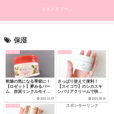
コスメスプーン
保湿
スキンケア
スキンケア
乾燥の気になる季節に！
さっぱり使えて便利！
【ロゼット】夢みるバー
【スイコウ】のシカスキ
ム 赤泥リンクルモイス
ンバリアクリームで快適
チャーをレビュー【乾燥
な保湿ケアを始めよう！
2021.11.07
2021.09.19
小じわ】
【シカコスメ】
スポンサーリンク
スキンケア