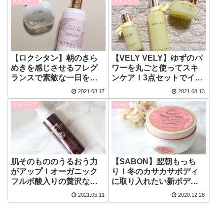
スキンケア
スキンケア
ク】
ア】
【ロクシタン】朝のきら
【VELY VELY】ゆずのパ
めきを感じさせるフレグ
ワーを丸ごと使ってスキ
ランスで素敵な一日を始
ンケア！3点セットでイキ
めましょう！
イキとしたハリ肌に！
2021.08.17
2021.08.13
スキンケア
その他
肌そのもののうるおう力
【SABON】翌朝もっち
がアップ！オーガニック
り！冬のカサカサボディ
フルボ酸入りの贅沢なミ
に取り入れたい新ボディ
スト化粧水！
クリーム！
2021.05.11
2020.12.28