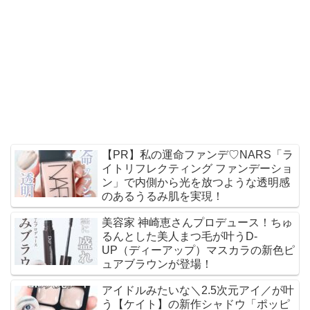
【PR】私の運命ファンデ♡NARS「ラ
イトリフレクティング ファンデーショ
ン」で内側から光を放つような透明感
のあるうるみ肌を実現！
美容家 神崎恵さんプロデュース！ちゅ
るんとした美人まつ毛が叶うD-
UP（ディーアップ）マスカラの新色ピ
ュアブラウンが登場！
アイドルみたいな＼2.5次元アイ／が叶
う【ケイト】の新作シャドウ「ポッピ