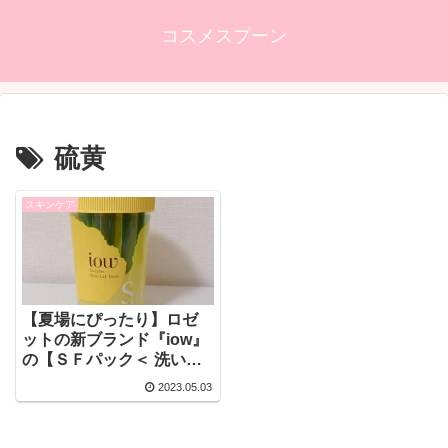
コスメスプーン
硫黄
スキンケア
【夏場にぴったり】ロゼ
ットの新ブランド『iow』
の【ＳＦパック＜ 洗い流
すパック ＞】がすごい！
2023.05.03