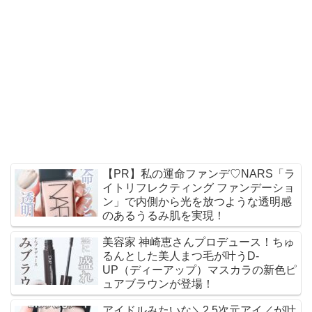
【PR】私の運命ファンデ♡NARS「ラ
イトリフレクティング ファンデーショ
ン」で内側から光を放つような透明感
のあるうるみ肌を実現！
美容家 神崎恵さんプロデュース！ちゅ
るんとした美人まつ毛が叶うD-
UP（ディーアップ）マスカラの新色ピ
ュアブラウンが登場！
アイドルみたいな＼2.5次元アイ／が叶