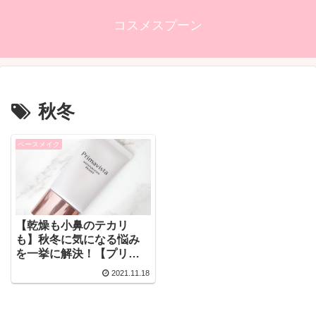
コスメスプーン
秋冬
ベースメイク
【乾燥も小鼻のテカリ
も】秋冬に気になる悩み
を一挙に解決！【プリマ
ヴィスタ】の新作下地が
2021.11.18
優秀すぎる！