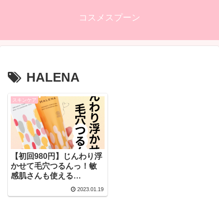
コスメスプーン
HALENA
スキンケア
【初回980円】じんわり浮
かせて毛穴つるんっ！敏
感肌さんも使える
【HALENA（ハレナ）の
2023.01.19
ホットクレンジングジェ
ル！