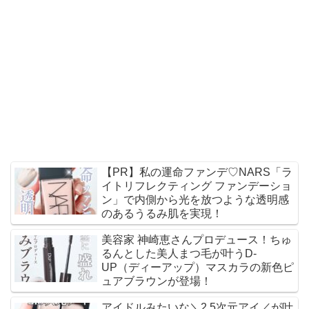
【PR】私の運命ファンデ♡NARS「ラ
イトリフレクティング ファンデーショ
ン」で内側から光を放つような透明感
のあるうるみ肌を実現！
美容家 神崎恵さんプロデュース！ちゅ
るんとした美人まつ毛が叶うD-
UP（ディーアップ）マスカラの新色ピ
ュアブラウンが登場！
アイドルみたいな＼2.5次元アイ／が叶