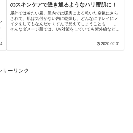
のスキンケアで透き通るようなハリ蜜肌に！
屋外では冷たい風、屋内では暖房による乾いた空気にさら
されて、肌は気付かない内に乾燥し、どんなにキレイにメ
ン
イクをしてもなんだかくすんで見えてしまうことも……。
美
そんなダメージ肌では、UV対策をしていても紫外線などの
ロ
外的要因の影響を受けやすい状態...
効
14
2020.02.01
ンサーリンク