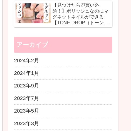
【見つけたら即買い必
ショットで自分史上最高の
須！】ポリッシュなのにマ
ツヤ肌に♡
グネットネイルができる
【TONE DROP（トーンド
ロップ）】の革命的ネイル
に感動！
アーカイブ
2024年2月
2024年1月
2023年9月
2023年7月
2023年5月
2023年3月