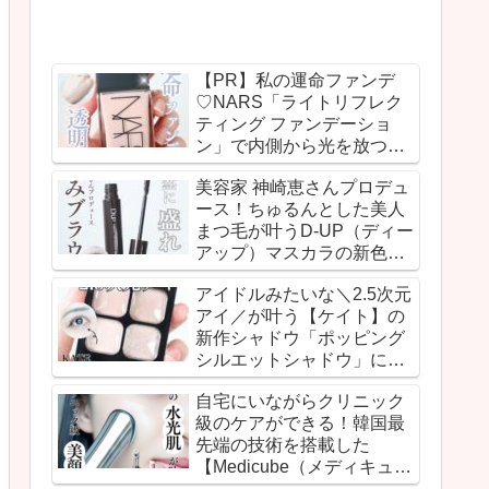
【PR】私の運命ファンデ
♡NARS「ライトリフレク
ティング ファンデーショ
ン」で内側から光を放つよ
うな透明感のあるうるみ肌
美容家 神崎恵さんプロデュ
を実現！
ース！ちゅるんとした美人
まつ毛が叶うD-UP（ディー
アップ）マスカラの新色ピ
ュアブラウンが登場！
アイドルみたいな＼2.5次元
アイ／が叶う【ケイト】の
新作シャドウ「ポッピング
シルエットシャドウ」に感
動！
自宅にいながらクリニック
級のケアができる！韓国最
先端の技術を搭載した
【Medicube（メディキュー
ブ）】のスキンブースター