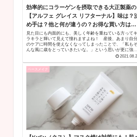
効率的にコラーゲンを摂取できる大正製薬の
【アルフェ グレイス リフターナル】味は？
め手は？他と何が違うの？お得な買い方は？
【徹底レビュー】
見た目にも内面的にも、美しく年齢を重ねている方って
ラキラと輝いて見えて憧れますよね！ 産後、あまり自
のケアに時間を使えなくなってしまったことで、「私も
んな風に歳をとっていきたいな。」という思いが更に強
なり、大正製薬の『アルフェ グレ...
2021.08.
ベースメイク