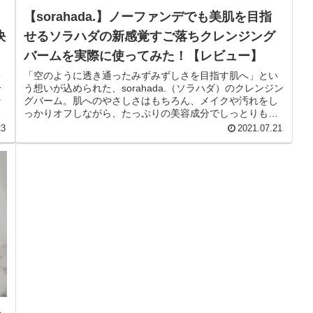
【sorahada.】ノーファンデでも美肌を目指
決
せるソラハダの新感覚すご落ちクレンジング
バームを実際に使ってみた！【レビュー】
キ
「空のように透き通ったみずみずしさを目指す肌へ」とい
分
う想いが込められた、sorahada.（ソラハダ）のクレンジン
そ
グバーム。肌へのやさしさはもちろん、メイクや汚れをし
く
っかりオフしながら、たっぷりの美容成分でしっとりもち
もちのなめらか肌を目指...
23
2021.07.21