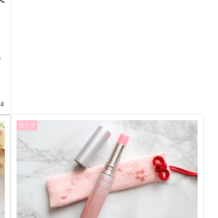
へ
ス
特
け
24
リップ