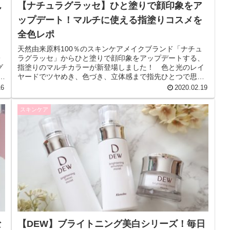
ん
【ナチュラグラッセ】ひと塗りで顔印象をア
ップデート！マルチに使える指塗りコスメを
全色レポ
天然由来原料100％のスキンケアメイクブランド「ナチュ
レ
ラグラッセ」からひと塗りで顔印象をアップデートする、
グ
指塗りのマルチカラーが新登場しました！ 色と光のレイ
く
ヤードでツヤめき、色づき、立体感まで指先ひとつで思い
のままに。塗るだけで旬顔になれ...
16
2020.02.19
スキンケア
な
【DEW】ブライトニング美白シリーズ！毎日