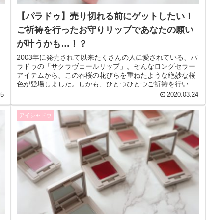
【パラドゥ】売り切れる前にゲットしたい！
ご祈祷を行ったお守りリップであなたの願い
が叶うかも…！？
声
2003年に発売されて以来たくさんの人に愛されている、パ
ョ
ラドゥの「サクラヴェールリップ」。そんなロングセラー
る
アイテムから、この春桜の花びらを重ねたような絶妙な桜
色が登場しました。しかも、ひとつひとつご祈祷を行い、
持つ方の願いを叶える「お守り...
25
2020.03.24
アイシャドウ