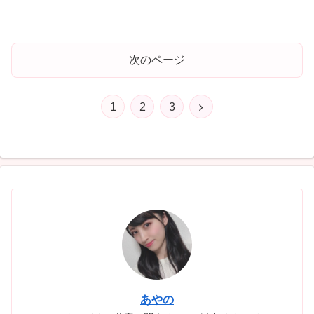
次のページ
次
1
2
3
へ
あやの