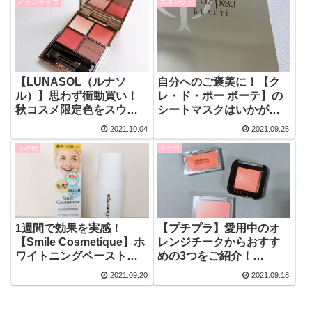
アイシャドウ
スキンケア
【LUNASOL（ルナソ
自分へのご褒美に！【ク
ル）】思わず衝動買い！
レ・ド・ポー ボーテ】の
秋コスメ限定色をスウォ
シートマスクはいかがで
ッチ＆使ってみた！【ア
すか？【スペシャルケ
2021.10.04
2021.09.25
イカラーレーション
ア】
その他
チーク
EX14】
1週間で効果を実感！
【プチプラ】愛用中のオ
【Smile Cosmetique】ホ
レンジチークからおすす
ワイトニングペーストで
めの3つをご紹介！
白くてきれいな歯を目指
【andus（スリ
2021.09.20
2021.09.18
しましょう！
コ）/apieu/MISSHA】