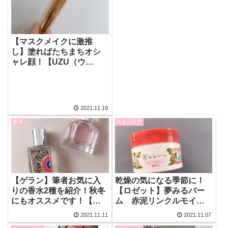
【マスクメイクに激推
し】塗ればたちまちオシ
ャレ顔！【UZU（ウ
ズ）】のモテマスカラか
らCOPPER（コッパー）
カラーをご紹介！
2021.11.19
香水
スキンケア
【ゲラン】筆者お気に入
乾燥の気になる季節に！
りの香水2種を紹介！秋冬
【ロゼット】夢みるバー
にもオススメです！【エ
ム 赤泥リンクルモイス
タ リーブル ド オランジ
チャーをレビュー【乾燥
2021.11.11
2021.11.07
ェ】
小じわ】