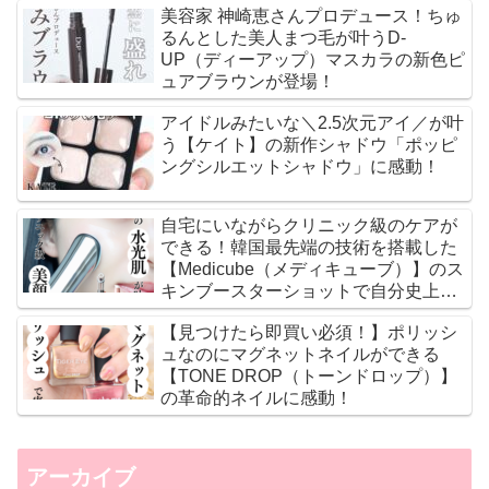
美容家 神崎恵さんプロデュース！ちゅ
るんとした美人まつ毛が叶うD-
UP（ディーアップ）マスカラの新色ピ
ュアブラウンが登場！
アイドルみたいな＼2.5次元アイ／が叶
う【ケイト】の新作シャドウ「ポッピ
ングシルエットシャドウ」に感動！
自宅にいながらクリニック級のケアが
できる！韓国最先端の技術を搭載した
【Medicube（メディキューブ）】のス
キンブースターショットで自分史上最
高のツヤ肌に♡
【見つけたら即買い必須！】ポリッシ
ュなのにマグネットネイルができる
【TONE DROP（トーンドロップ）】
の革命的ネイルに感動！
アーカイブ