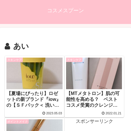
コスメスプーン
あい
スキンケア
スキンケア
【夏場にぴったり】ロゼ
【MTメタトロン】肌の可
ットの新ブランド『iow』
能性を高める？ ベスト
の【ＳＦパック＜ 洗い流
コスメ受賞のクレンジン
すパック ＞】がすごい！
グを試してみた！【MTク
2023.05.03
2022.01.21
レンジング・ジェル】
スポンサーリンク
ポイントメイク