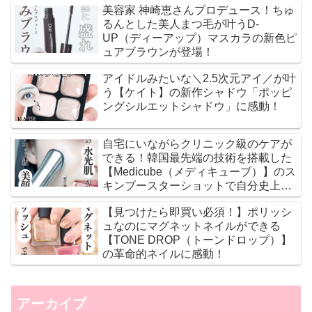
美容家 神崎恵さんプロデュース！ちゅ
るんとした美人まつ毛が叶うD-
UP（ディーアップ）マスカラの新色ピ
ュアブラウンが登場！
アイドルみたいな＼2.5次元アイ／が叶
う【ケイト】の新作シャドウ「ポッピ
ングシルエットシャドウ」に感動！
自宅にいながらクリニック級のケアが
できる！韓国最先端の技術を搭載した
【Medicube（メディキューブ）】のス
キンブースターショットで自分史上最
高のツヤ肌に♡
【見つけたら即買い必須！】ポリッシ
ュなのにマグネットネイルができる
【TONE DROP（トーンドロップ）】
の革命的ネイルに感動！
アーカイブ