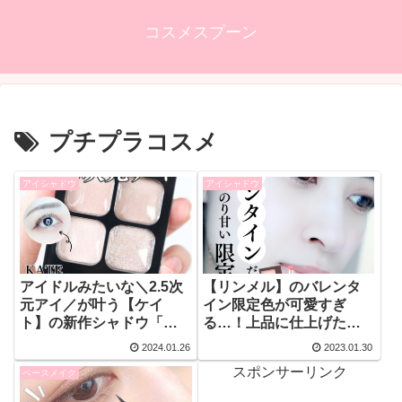
コスメスプーン
プチプラコスメ
アイシャドウ
アイシャドウ
アイドルみたいな＼2.5次
【リンメル】のバレンタ
元アイ／が叶う【ケイ
イン限定色が可愛すぎ
ト】の新作シャドウ「ポ
る…！上品に仕上げたい
ッピングシルエットシャ
大人メイクにぴったりな2
2024.01.26
2023.01.30
ドウ」に感動！
アイテムをレビュー！
スポンサーリンク
ベースメイク
【メイク画像あり】