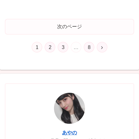
次のページ
次
1
2
3
…
8
へ
あやの