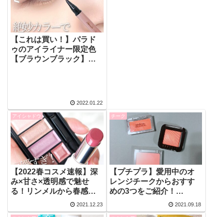
【これは買い！】パラド
ゥのアイライナー限定色
【ブラウンブラック】が
絶妙カラーすぎる…！！
2022.01.22
アイシャドウ
チーク
【2022春コスメ速報】深
【プチプラ】愛用中のオ
み×甘さ×透明感で魅せ
レンジチークからおすす
る！リンメルから春感満
めの3つをご紹介！
載の【アフターヌーンテ
【andus（スリ
2021.12.23
2021.09.18
ィーコレクション】が登
コ）/apieu/MISSHA】