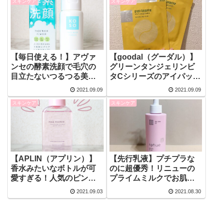
スキンケア
スキンケア
場！
【毎日使える！】アヴァ
【goodal（グーダル）】
ンセの酵素洗顔で毛穴の
グリーンタンジェリンビ
目立たないつるつる美肌
タCシリーズのアイパッチ
を手に入れよう！【毛穴
を使ってみました！
2021.09.09
2021.09.09
レス】
スキンケア
スキンケア
【APLIN（アプリン）】
【先行乳液】プチプラな
香水みたいなボトルが可
のに超優秀！リニューの
愛すぎる！人気のピンク
プライムミルクでお肌の
ティーツリートナーをレ
うるおいを保ちましょ
2021.09.03
2021.08.30
ビュー！
う！【renue】