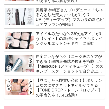
のあるうるみ肌を実現！
美容家 神崎恵さんプロデュース！ちゅ
るんとした美人まつ毛が叶うD-
UP（ディーアップ）マスカラの新色ピ
ュアブラウンが登場！
アイドルみたいな＼2.5次元アイ／が叶
う【ケイト】の新作シャドウ「ポッピ
ングシルエットシャドウ」に感動！
自宅にいながらクリニック級のケアが
できる！韓国最先端の技術を搭載した
【Medicube（メディキューブ）】のス
キンブースターショットで自分史上最
高のツヤ肌に♡
【見つけたら即買い必須！】ポリッシ
ュなのにマグネットネイルができる
【TONE DROP（トーンドロップ）】
の革命的ネイルに感動！