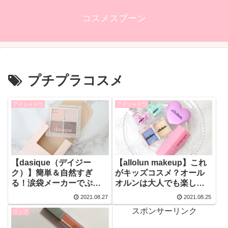
コスメスプーン
プチプラコスメ
アイシャドウ
アイシャドウ
【dasique（デイジー
【allolun makeup】これ
ク）】簡単＆自然すぎ
がキッズコスメ？オール
る！涙袋メーカーでぷっ
オルンは大人でも楽しめ
くり涙袋を作ってみた！
る優秀コスメだった！
2021.08.27
2021.08.25
【新作コスメ】
【オルンメイク】
スポンサーリンク
リップ