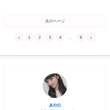
次のページ
前
次
1
2
3
4
…
8
へ
へ
あやの