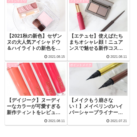
アイシャドウ
アイシャドウ
【2021秋の新色】セザン
【エテュセ】使えばたち
ヌの大人気アイシャドウ
まちオシャレ顔！ニュア
＆ハイライトの新色をレ
ンスで魅せる新作コスメ
ビュー、スウォッチ！実
で秋メイクに挑戦！
2021.08.15
2021.08.11
際に使ってみたよ！【新
リップ
ポイントメイク
作コスメ】
【デイジーク】ヌーディ
【メイクもう崩さな
ーなカラーが可愛すぎる
い！】メイベリンのハイ
新作ティントをレビュ
パーシャープライナーで
ー！
夏をもっと楽しもう！
2021.08.11
2021.07.21