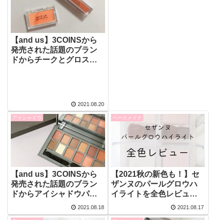
【and us】3COINSから
発売された話題のブラン
ドからチークとグロスを
お試し！【プチプラ】
2021.08.20
アイシャドウ
ベースメイク
【and us】3COINSから
【2021秋の新色も！】セ
発売された話題のブラン
ザンヌのパールグロウハ
ドからアイシャドウパレ
イライトを全色レビュー
ットを全色スウォッチ！
＆スウォッチ！【何が違
2021.08.18
2021.08.17
【プチプラ】
う？どう使う？】