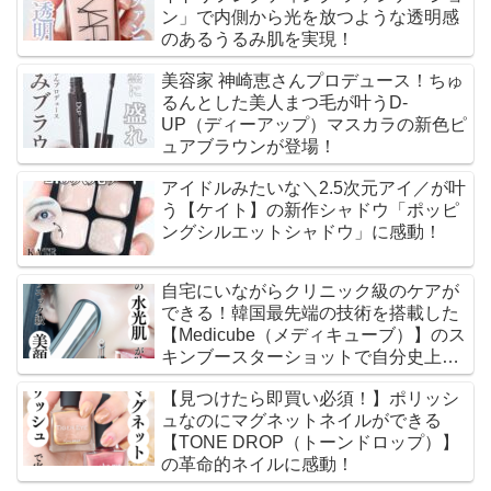
ン」で内側から光を放つような透明感
のあるうるみ肌を実現！
美容家 神崎恵さんプロデュース！ちゅ
るんとした美人まつ毛が叶うD-
UP（ディーアップ）マスカラの新色ピ
ュアブラウンが登場！
アイドルみたいな＼2.5次元アイ／が叶
う【ケイト】の新作シャドウ「ポッピ
ングシルエットシャドウ」に感動！
自宅にいながらクリニック級のケアが
できる！韓国最先端の技術を搭載した
【Medicube（メディキューブ）】のス
キンブースターショットで自分史上最
高のツヤ肌に♡
【見つけたら即買い必須！】ポリッシ
ュなのにマグネットネイルができる
【TONE DROP（トーンドロップ）】
の革命的ネイルに感動！