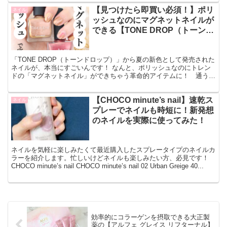
【見つけたら即買い必須！】ポリ
ネイル
ッシュなのにマグネットネイルが
できる【TONE DROP（トーンド
ロップ）】の革命的ネイルに感
動！
「TONE DROP（トーンドロップ）」から夏の新色として発売された
ネイルが、本当にすごいんです！ なんと、ポリッシュなのにトレン
ドの「マグネットネイル」ができちゃう革命的アイテムに！ 通うの
が大変でジェルネイルを諦めてたので、自宅で手軽に...
【CHOCO minute’s nail】速乾ス
ネイル
プレーでネイルも時短に！新発想
のネイルを実際に使ってみた！
ネイルを気軽に楽しみたくて最近購入したスプレータイプのネイルカ
ラーを紹介します。忙しいけどネイルも楽しみたい方、必見です！
CHOCO minute’s nail CHOCO minute’s nail 02 Urban Greige 40...
効率的にコラーゲンを摂取できる大正製
薬の【アルフェ グレイス リフターナル】